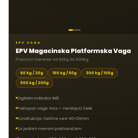
EPV VAGA
EPV Magacinska Platformska Vaga
Precizno merenje od 60kg do 500kg
60 kg / 20g
150 kg / 50g
300 kg / 100g
500 kg / 200g
Digitalni indikator IM5
Poklopac vage: Inox — nerđajući čelik
Konstrukcija: čelične cevi 40×20mm
Sa jednim mernim pretvaračem