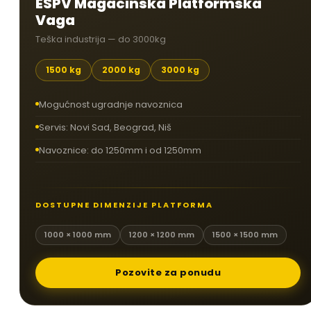
ESPV Magacinska Platformska
Vaga
Teška industrija — do 3000kg
1500 kg
2000 kg
3000 kg
Mogućnost ugradnje navoznica
Servis: Novi Sad, Beograd, Niš
Navoznice: do 1250mm i od 1250mm
DOSTUPNE DIMENZIJE PLATFORMA
1000 × 1000 mm
1200 × 1200 mm
1500 × 1500 mm
Pozovite za ponudu