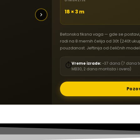
DIMENZIJE
18 × 3 m
Betonska fiksna vaga — gde se postavi, 
radi na 8 mernih ćelija od 30t (240t uku
pouzdanost. Jeftinija od čeličnih modela
Vreme izrade:
~37 dana (7 dana te
⏱
MB30, 2 dana montaža i overa)
Pozo