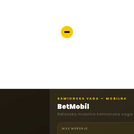
KAMIONSKA VAGA — MOBILNA
BetMobil
Betonska mobilna kamionska vaga
MAX MERENJE