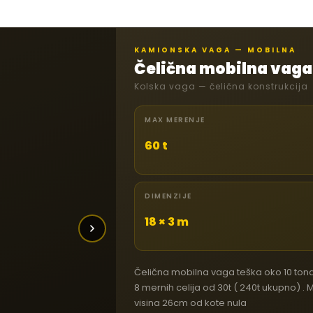
KAMIONSKA VAGA — MOBILNA
Čelična mobilna vaga
Kolska vaga — čelična konstrukcija
MAX MERENJE
60 t
DIMENZIJE
18 × 3 m
Čelična mobilna vaga teška oko 10 tona, 
8 mernih celija od 30t ( 240t ukupno) . M
visina 26cm od kote nula