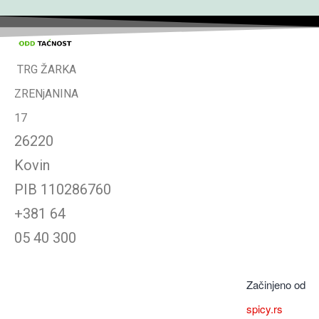
TRG ŽARKA
ZRENjANINA
17
26220
Kovin
PIB
110286760
+381 64
05 40 300
Začinjeno od
spicy.rs