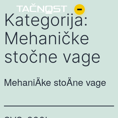
Kategorija:
Mehaničke
stočne vage
MehaniÄke stoÄne vage