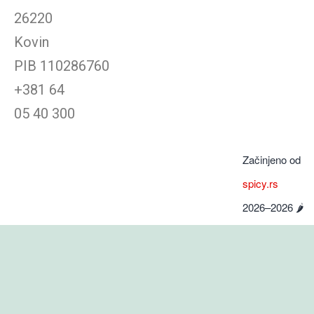
26220
Kovin
PIB
110286760
+381 64
05 40 300
Začinjeno od
spicy.rs
2026–
2026
🌶