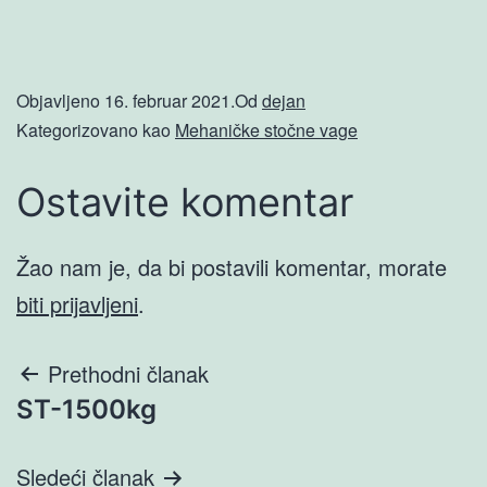
Objavljeno
16. februar 2021.
Od
dejan
Kategorizovano kao
Mehaničke stočne vage
Ostavite komentar
Žao nam je, da bi postavili komentar, morate
biti prijavljeni
.
Prethodni članak
ST-1500kg
Sledeći članak