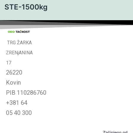
STE-1500kg
TRG ŽARKA
ZRENjANINA
17
26220
Kovin
PIB
110286760
+381 64
05 40 300
Začinjeno od