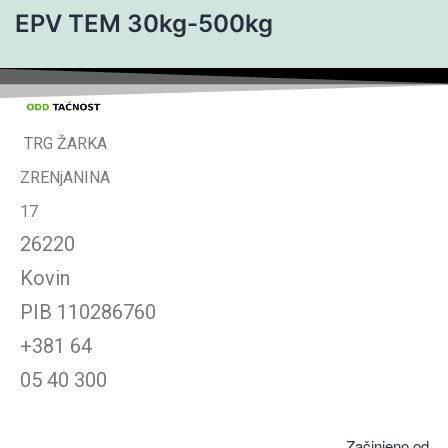
EPV TEM 30kg-500kg
TRG ŽARKA
ZRENjANINA
17
26220
Kovin
PIB
110286760
+381 64
05 40 300
Začinjeno od